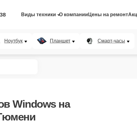
-38
Виды техники
О компании
Цены на ремонт
Ак
Ноутбук
Планшет
Смарт-часы
ов Windows
на
 Тюмени