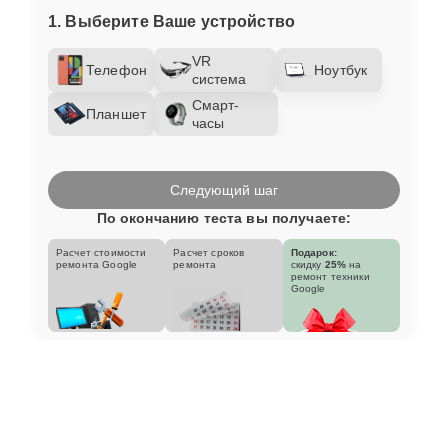
1. Выберите Ваше устройство
VR
Телефон
Ноутбук
система
Смарт-
Планшет
часы
Следующий шаг
По окончанию теста вы получаете:
Расчет стоимости
Расчет сроков
Подарок:
ремонта Google
ремонта
скидку
25%
на
ремонт техники
Google