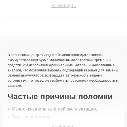
точноdiagnostikировать поломки и восстанавливать технику с
Развернуть
сохранением гарантии до 3 лет. Наши мастера решают
сложные случаи: от замены матриц и материнских плат до
ремонта после залития и восстановления данных. Благодаря
высокой квалификации и ответственному подходу клиенты
получают быстрый, качественный ремонт и понятные
объяснения по результатам диагностики.
В сервисном центре Google в Тюмени проводится замена
аккумулятора ноутбука с минимальными затратами времени и
средств. Мы используем оригинальные батареи и качественные
аналоги, что позволяет выбрать подходящий вариант для замены.
Замена аккумулятора возвращает автономность вашему
устройству, что позволяет избежать постоянной необходимости в
зарядке.
Частые причины поломки
Износ из-за многолетней эксплуатации.
Частые перегревы.
Механические повреждения корпуса
Развернуть