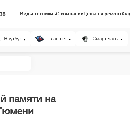
-38
Виды техники
О компании
Цены на ремонт
Ак
Ноутбук
Планшет
Смарт-часы
й памяти
на
 Тюмени