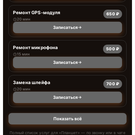
Ремонт GPS-модуля
650 ₽
20 мин
Записаться
Ремонт микрофона
500 ₽
15 мин
Записаться
Замена шлейфа
700 ₽
20 мин
Записаться
Показать всё
Полный список услуг для «
Планшет
» — по звонку или в чате