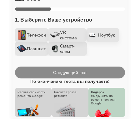
1. Выберите Ваше устройство
VR
Телефон
Ноутбук
система
Смарт-
Планшет
часы
Следующий шаг
По окончанию теста вы получаете:
Расчет стоимости
Расчет сроков
Подарок:
ремонта Google
ремонта
скидку
25%
на
ремонт техники
Google