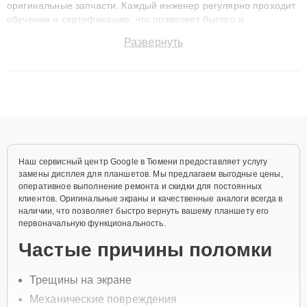
оригинальные запчасти. Каждый инженер регулярно проходит
обучение и сертификацию, что позволяет быстро и
точноdiagnostikировать поломки и восстанавливать технику с
Развернуть
сохранением гарантии до 3 лет. Наши мастера решают
сложные случаи: от замены матриц и материнских плат до
ремонта после залития и восстановления данных. Благодаря
высокой квалификации и ответственному подходу клиенты
получают быстрый, качественный ремонт и понятные
объяснения по результатам диагностики.
Наш сервисный центр Google в Тюмени предоставляет услугу
замены дисплея для планшетов. Мы предлагаем выгодные цены,
оперативное выполнение ремонта и скидки для постоянных
клиентов. Оригинальные экраны и качественные аналоги всегда в
наличии, что позволяет быстро вернуть вашему планшету его
первоначальную функциональность.
Частые причины поломки
Трещины на экране
Механические повреждения