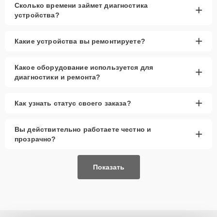
Сколько времени займет диагностика
+
Низкие цены и скидки
— доступные
устройства?
предложения для всех клиентов.
Срочный ремонт
— минимальные сроки
+
Какие устройства вы ремонтируете?
замены аккумулятора.
Доставка и выезд
— возможен вызов мастера
на дом или в офис.
Какое оборудование используется для
+
диагностики и ремонта?
Запчасти в наличии
— оригинальные
аккумуляторы и аналоги.
+
Гарантия качества
— предоставляется на все
Как узнать статус своего заказа?
выполненные работы и запчасти.
Вы действительно работаете честно и
Сервисный центр обеспечивает замену аккумулятора смарт-
+
часов, используя только проверенные комплектующие, что
прозрачно?
обеспечивает долгую работу устройства. На все работы
предоставляется гарантия.
Показать