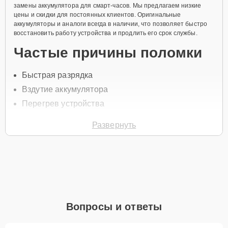
замены аккумулятора для смарт-часов. Мы предлагаем низкие
цены и скидки для постоянных клиентов. Оригинальные
аккумуляторы и аналоги всегда в наличии, что позволяет быстро
восстановить работу устройства и продлить его срок службы.
Частые причины поломки
Быстрая разрядка
Вздутие аккумулятора
Перегрев устройства
Износ батареи
Развернуть
Повреждения от падений
Чтобы заменить аккумулятор, свяжитесь с нами по телефону +7
(345) 251-83-38 или оставьте
Заявку на сайте
. Специалист
свяжется с вами в течение минуты для уточнения всех вопросов и
записи на диагностику и ремонт.
Главные особенности
Вопросы и ответы
сервиса