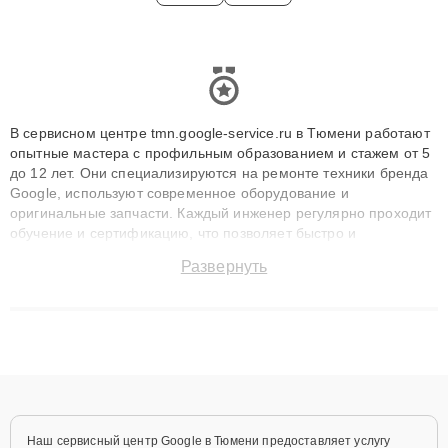
В сервисном центре tmn.google-service.ru в Тюмени работают
опытные мастера с профильным образованием и стажем от 5
до 12 лет. Они специализируются на ремонте техники бренда
Google, используют современное оборудование и
оригинальные запчасти. Каждый инженер регулярно проходит
обучение и сертификацию, что позволяет быстро и
точноdiagnostikировать поломки и восстанавливать технику с
Развернуть
сохранением гарантии до 3 лет. Наши мастера решают
сложные случаи: от замены матриц и материнских плат до
ремонта после залития и восстановления данных. Благодаря
высокой квалификации и ответственному подходу клиенты
получают быстрый, качественный ремонт и понятные
объяснения по результатам диагностики.
Наш сервисный центр Google в Тюмени предоставляет услугу