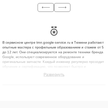
В сервисном центре tmn.google-service.ru в Тюмени работают
опытные мастера с профильным образованием и стажем от 5
до 12 лет. Они специализируются на ремонте техники бренда
Google, используют современное оборудование и
оригинальные запчасти. Каждый инженер регулярно проходит
обучение и сертификацию, что позволяет быстро и
точноdiagnostikировать поломки и восстанавливать технику с
Развернуть
сохранением гарантии до 3 лет. Наши мастера решают
сложные случаи: от замены матриц и материнских плат до
ремонта после залития и восстановления данных. Благодаря
высокой квалификации и ответственному подходу клиенты
получают быстрый, качественный ремонт и понятные
объяснения по результатам диагностики.