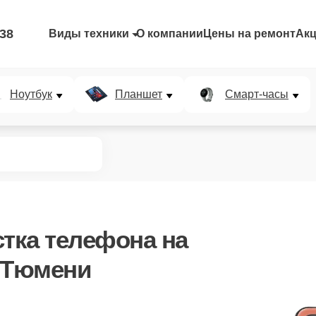
-38
Виды техники
О компании
Цены на ремонт
Ак
Ноутбук
Планшет
Смарт-часы
стка телефона
на
 Тюмени