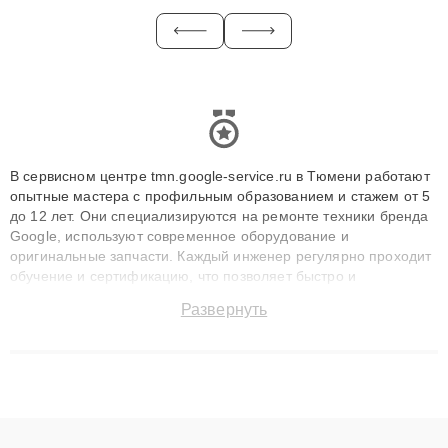
В сервисном центре tmn.google-service.ru в Тюмени работают
опытные мастера с профильным образованием и стажем от 5
до 12 лет. Они специализируются на ремонте техники бренда
Google, используют современное оборудование и
оригинальные запчасти. Каждый инженер регулярно проходит
обучение и сертификацию, что позволяет быстро и
точноdiagnostikировать поломки и восстанавливать технику с
Развернуть
сохранением гарантии до 3 лет. Наши мастера решают
сложные случаи: от замены матриц и материнских плат до
ремонта после залития и восстановления данных. Благодаря
высокой квалификации и ответственному подходу клиенты
получают быстрый, качественный ремонт и понятные
объяснения по результатам диагностики.