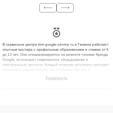
В сервисном центре tmn.google-service.ru в Тюмени работают
опытные мастера с профильным образованием и стажем от 5
до 12 лет. Они специализируются на ремонте техники бренда
Google, используют современное оборудование и
оригинальные запчасти. Каждый инженер регулярно проходит
обучение и сертификацию, что позволяет быстро и
точноdiagnostikировать поломки и восстанавливать технику с
Развернуть
сохранением гарантии до 3 лет. Наши мастера решают
сложные случаи: от замены матриц и материнских плат до
ремонта после залития и восстановления данных. Благодаря
высокой квалификации и ответственному подходу клиенты
получают быстрый, качественный ремонт и понятные
объяснения по результатам диагностики.