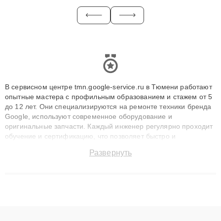
В сервисном центре tmn.google-service.ru в Тюмени работают
опытные мастера с профильным образованием и стажем от 5
до 12 лет. Они специализируются на ремонте техники бренда
Google, используют современное оборудование и
оригинальные запчасти. Каждый инженер регулярно проходит
обучение и сертификацию, что позволяет быстро и
точноdiagnostikировать поломки и восстанавливать технику с
Развернуть
сохранением гарантии до 3 лет. Наши мастера решают
сложные случаи: от замены матриц и материнских плат до
ремонта после залития и восстановления данных. Благодаря
высокой квалификации и ответственному подходу клиенты
получают быстрый, качественный ремонт и понятные
объяснения по результатам диагностики.