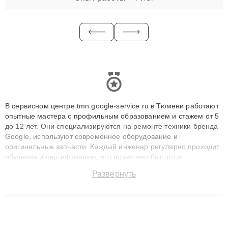
В сервисном центре tmn.google-service.ru в Тюмени работают
опытные мастера с профильным образованием и стажем от 5
до 12 лет. Они специализируются на ремонте техники бренда
Google, используют современное оборудование и
оригинальные запчасти. Каждый инженер регулярно проходит
обучение и сертификацию, что позволяет быстро и
точноdiagnostikировать поломки и восстанавливать технику с
Развернуть
сохранением гарантии до 3 лет. Наши мастера решают
сложные случаи: от замены матриц и материнских плат до
ремонта после залития и восстановления данных. Благодаря
высокой квалификации и ответственному подходу клиенты
получают быстрый, качественный ремонт и понятные
объяснения по результатам диагностики.