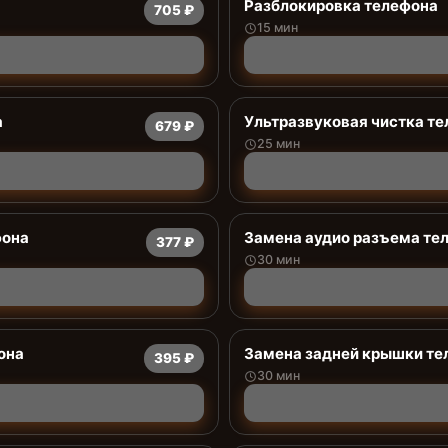
Разблокировка телефона
705 ₽
15 мин
а
Ультразвуковая чистка т
679 ₽
25 мин
фона
Замена аудио разъема те
377 ₽
30 мин
она
Замена задней крышки те
395 ₽
30 мин