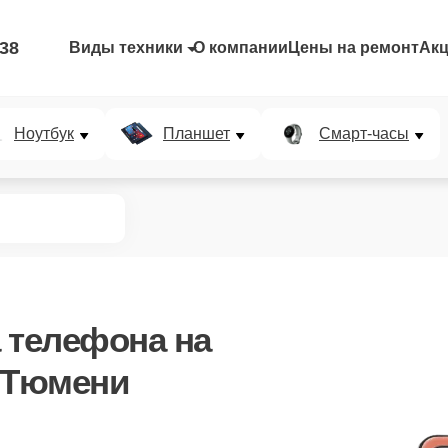
-38
Виды техники
О компании
Цены на ремонт
Ак
Ноутбук
Планшет
Смарт-часы
 телефона
на
 Тюмени