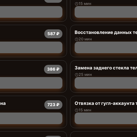
15 мин
Восстановление данных т
587 ₽
20 мин
Замена заднего стекла те
386 ₽
25 мин
она
Отвязка от гугл-аккаунта
723 ₽
15 мин