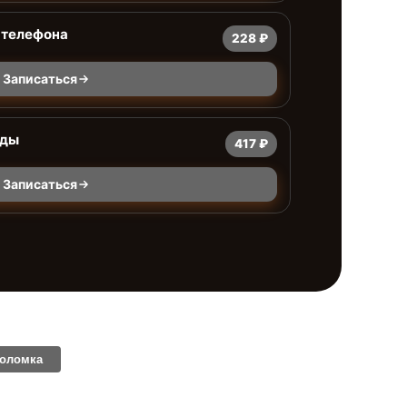
 телефона
228 ₽
Записаться
оды
417 ₽
Записаться
поломка