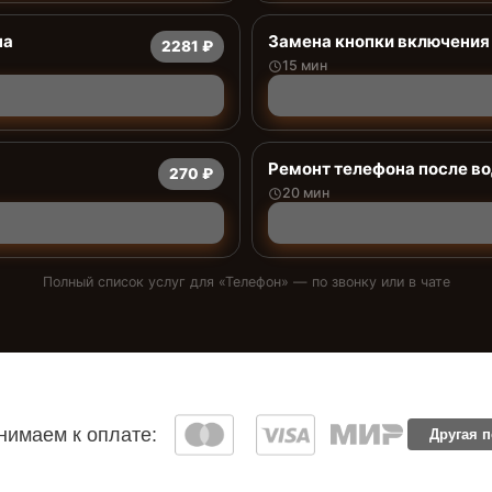
на
Замена кнопки включения
2281 ₽
15 мин
Ремонт телефона после в
270 ₽
20 мин
Полный список услуг для «
Телефон
» — по звонку или в чате
имаем к оплате:
Другая 