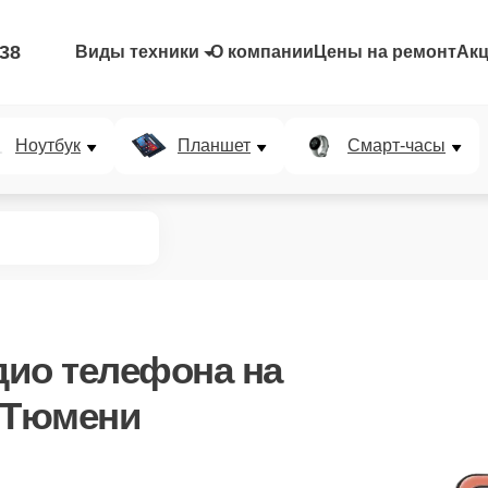
-38
Виды техники
О компании
Цены на ремонт
Ак
Ноутбук
Планшет
Смарт-часы
дио телефона
на
 Тюмени