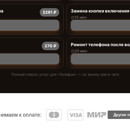
на
Замена кнопки включения
2281 ₽
15 мин
Ремонт телефона после в
270 ₽
20 мин
Полный список услуг для «
Телефон
» — по звонку или в чате
имаем к оплате:
Другая 