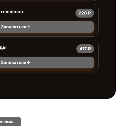
 телефона
228 ₽
Записаться
оды
417 ₽
Записаться
поломка