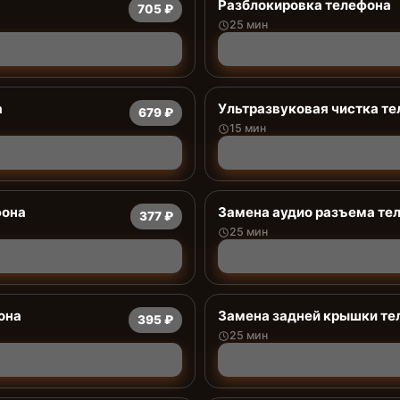
Разблокировка телефона
705 ₽
25 мин
а
Ультразвуковая чистка т
679 ₽
15 мин
фона
Замена аудио разъема те
377 ₽
25 мин
она
Замена задней крышки те
395 ₽
25 мин