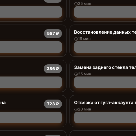
25 мин
Восстановление данных т
587 ₽
15 мин
Замена заднего стекла те
386 ₽
25 мин
она
Отвязка от гугл-аккаунта
723 ₽
20 мин